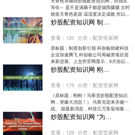
天青色等烟雨炒股配资知识网，而我在
等你～ 是不是满脑子都是烟雨朦胧 古时
烧造天青色瓷器 温湿度决定成败 所以窑
工要靠老天爷赏饭吃 等下雨才能烧 如今
炒股配资知识网 制度创新引领 科创板助硬科技企业加速腾飞
工艺升级，精....
查看：
120
分类：
配资世家网
原标题：制度创新引领 科创板助硬科技
企业加速腾飞 科创板公司再融资项目迎
来新进展。上交所官网显示，6月份以来
截至6月16日记者发稿，已有7家科创板
炒股配资知识网 刚刚！马斯克，突爆大消息！
公司更新再融资....
查看：
179
分类：
配资世家网
（原标题：刚刚！马斯克炒股配资知识
网，突爆大消息！） 马斯克迎来关键一
战。 据最新消息，科技亿万富翁埃隆·马
斯克旗下的太空探索技术公司同意向马
炒股配资知识网 “为当下和未来的和平与繁荣筑牢根基”——来自全球文明对话部长级会议平行分论坛的声音
斯克创办的人工智能....
查看：
128
分类：
配资世家网