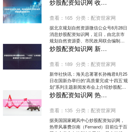
易活动，浙江民企精工钢构、宇诚集团
炒股配资知识网 收藏！最新版北京市行政区域界线基础地理底图发布
股份有限公司分别拿....
查看：
165
分类：
配资世家网
据北京规划自然资源微信公众号8月28日
消息炒股配资知识网，近日，由北京市
规划自然资源委、市民政局联合编制的
2025版北京市行政区域界线基础地理底
炒股配资知识网 新华社快讯：“十四五”以来我国新增和扩大开放口岸40个
图正式发布。 作....
查看：
189
分类：
配资世家网
新华社快讯：海关总署署长孙梅君8月25
日在国新办举行的“高质量完成‘十四五’规
划”系列主题新闻发布会上介绍炒股配资
知识网，“十四五”以来炒股配资知识网，
炒股配资知识网 热带风暴费尔南（Fernand）目前位于百慕大东南方向约520公里处
我国新增....
查看：
135
分类：
配资世家网
据美国国家飓风中心炒股配资知识网，
热带风暴费尔南（Fernand）目前位于百