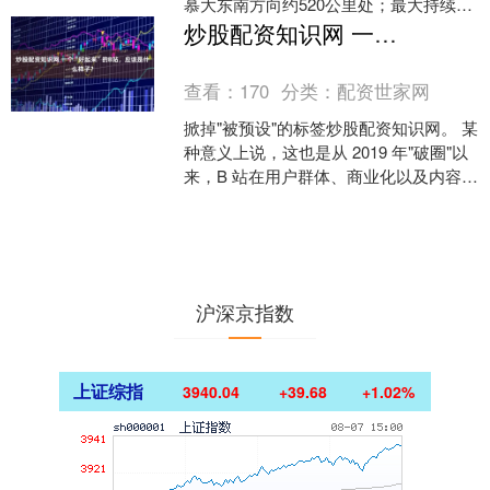
慕大东南方向约520公里处；最大持续风
速为每小时65公里。预计其在未来48小
炒股配资知识网 一个“好起来”的B站，应该是什么样子？
时内将有....
查看：
170
分类：
配资世家网
掀掉"被预设"的标签炒股配资知识网。 某
种意义上说，这也是从 2019 年"破圈"以
来，B 站在用户群体、商业化以及内容探
索等诸多方向战略的自然延续。 8 月 ....
沪深京指数
上证综指
3940.04
+39.68
+1.02%