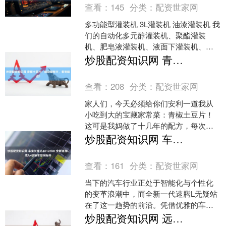
查看：
145
分类：
配资世家网
多功能型灌装机 3L灌装机 油漆灌装机 我
们的自动化多元醇灌装机、聚酯灌装
机、肥皂液灌装机、液面下灌装机、四
桶摇臂式灌装机等，具有性能稳定、操
炒股配资知识网 青椒土豆片：妈妈牌秘方，香到舔盘！
作简便等优点。我们....
查看：
208
分类：
配资世家网
家人们，今天必须给你们安利一道我从
小吃到大的宝藏家常菜：青椒土豆片！
这可是我妈做了十几年的配方，每次做
出来，那香味直接飘满整个屋子，我每
炒股配资知识网 车身长度达4812mm 全新速腾L成A+级轿车空间标杆
次一出锅就炫个不停，配着....
查看：
161
分类：
配资世家网
当下的汽车行业正处于智能化与个性化
的变革浪潮中，而全新一代速腾L无疑站
在了这一趋势的前沿。凭借优雅的车身
线条、前卫的灯光设计以及超大空间和
炒股配资知识网 远望谷：深圳证监局对公司控股股东采取出具警示函监管措施