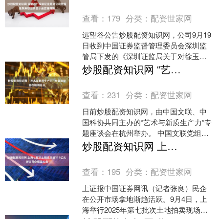
智能科技配置，它迅速赢....
查看：
179
分类：
配资世家网
远望谷公告炒股配资知识网，公司9月19
日收到中国证券监督管理委员会深圳监
管局下发的《深圳证监局关于对徐玉锁
采取警示函措施的决定》，经查，2025
炒股配资知识网 “艺术与新质生产力”专题座谈会在杭州召开
年8月6日，控股....
查看：
231
分类：
配资世家网
日前炒股配资知识网，由中国文联、中
国科协共同主办的“艺术与新质生产力”专
题座谈会在杭州举办。 中国文联党组书
记、副主席张政，中国科协党组成员、
炒股配资知识网 上海七批次土拍成交逾111亿元 浙江民企崭露头角
书记处书记王进展出....
查看：
195
分类：
配资世家网
上证报中国证券网讯（记者张良）民企
在公开市场拿地渐趋活跃。9月4日，上
海举行2025年第七批次土地拍卖现场交