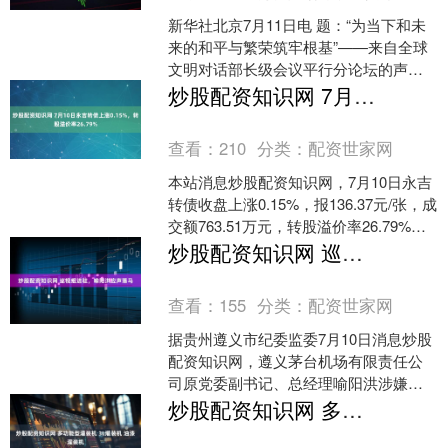
新华社北京7月11日电 题：“为当下和未
来的和平与繁荣筑牢根基”——来自全球
文明对话部长级会议平行分论坛的声音
炒股配资知识网 新华社记者 7月11日，
炒股配资知识网 7月10日永吉转债上涨0.15%，转股溢价率26.79%
全球文明对....
查看：
210
分类：
配资世家网
本站消息炒股配资知识网，7月10日永吉
转债收盘上涨0.15%，报136.37元/张，成
交额763.51万元，转股溢价率26.79%。
资料显示，永吉转债信用级别....
炒股配资知识网 巡视组进驻，喻阳洪应声落马
查看：
155
分类：
配资世家网
据贵州遵义市纪委监委7月10日消息炒股
配资知识网，遵义茅台机场有限责任公
司原党委副书记、总经理喻阳洪涉嫌严
重违纪违法，目前正接受审查调查。 公
炒股配资知识网 多功能型灌装机 3L灌装机 油漆灌装机
开资料显示，喻阳洪....