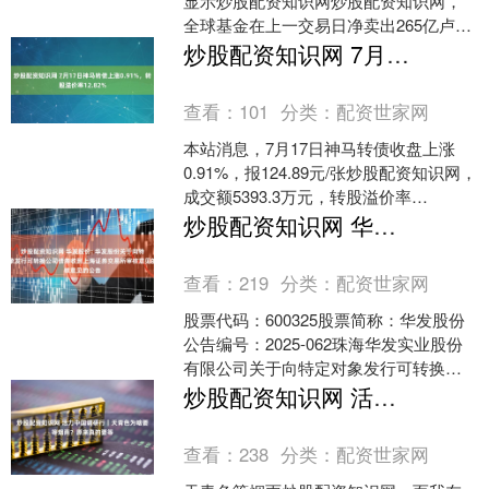
显示炒股配资知识网炒股配资知识网，
全球基金在上一交易日净卖出265亿卢比
印度股票。....
炒股配资知识网 7月17日神马转债上涨0.91%，转股溢价率12.82%
查看：
101
分类：
配资世家网
本站消息，7月17日神马转债收盘上涨
0.91%，报124.89元/张炒股配资知识网，
成交额5393.3万元，转股溢价率
12.82%。 资料显示，神马转债信用级
炒股配资知识网 华发股份: 华发股份关于向特定对象发行可转换公司债券收到上海证券交易所审核意见的公告
别....
查看：
219
分类：
配资世家网
股票代码：600325股票简称：华发股份
公告编号：2025-062珠海华发实业股份
有限公司关于向特定对象发行可转换公
司债券收到上海证券交易所审核意见的
炒股配资知识网 活力中国调研行｜天青色为啥要等烟雨？原来真的要等
公告本公司....
查看：
238
分类：
配资世家网