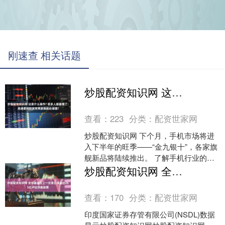
刚速查 相关话题
炒股配资知识网 这是什么操作? 很多人都看懵了: 高通要同时发布两款旗舰处理器?
查看：
223
分类：
配资世家网
炒股配资知识网 下个月，手机市场将进
入下半年的旺季——“金九银十”，各家旗
舰新品将陆续推出。 了解手机行业的朋
友应该会注意到一个现象。一开始，选
炒股配资知识网 全球基金在上一交易日净卖出265亿卢比印度股票
择在9月份发布的....
查看：
170
分类：
配资世家网
印度国家证券存管有限公司(NSDL)数据