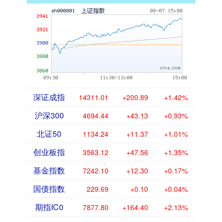
深证成指
14311.01
+200.89
+1.42%
沪深300
4694.44
+43.13
+0.93%
北证50
1134.24
+11.37
+1.01%
创业板指
3563.12
+47.56
+1.35%
基金指数
7242.10
+12.30
+0.17%
国债指数
229.69
+0.10
+0.04%
期指IC0
7877.80
+164.40
+2.13%