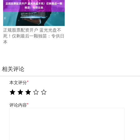
正规股票配资开户 蓝光光盘不
死！仅剩最后一颗独苗：专供日
本
相关评论
本文评分
*
评论内容
*