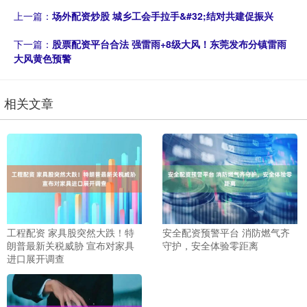
上一篇：
场外配资炒股 城乡工会手拉手&#32;结对共建促振兴
下一篇：
股票配资平台合法 强雷雨+8级大风！东莞发布分镇雷雨
大风黄色预警
相关文章
工程配资 家具股突然大跌！特
安全配资预警平台 消防燃气齐
朗普最新关税威胁 宣布对家具
守护，安全体验零距离
进口展开调查