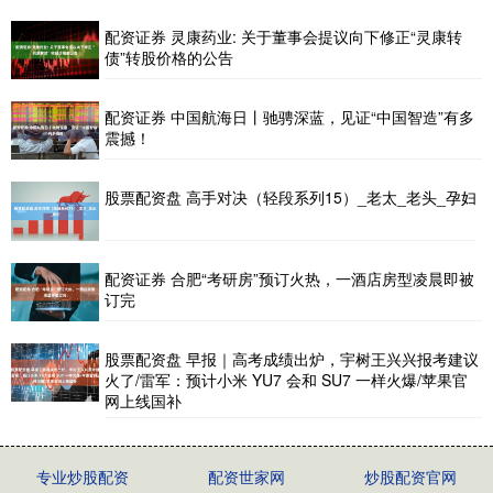
配资证券 灵康药业: 关于董事会提议向下修正“灵康转
债”转股价格的公告
配资证券 中国航海日丨驰骋深蓝，见证“中国智造”有多
震撼！
股票配资盘 高手对决（轻段系列15）_老太_老头_孕妇
配资证券 合肥“考研房”预订火热，一酒店房型凌晨即被
订完
股票配资盘 早报｜高考成绩出炉，宇树王兴兴报考建议
火了/雷军：预计小米 YU7 会和 SU7 一样火爆/苹果官
网上线国补
专业炒股配资
配资世家网
炒股配资官网